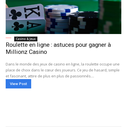
Casino & Jeux
Roulette en ligne : astuces pour gagner à
Millionz Casino
Dans le monde des jeux de casino en ligne, la roulette occupe une
place de choix dans le cœur des joueurs. Ce jeu de hasard, simple
et fascinant, attire de plus en plus de passionnés....
View Post