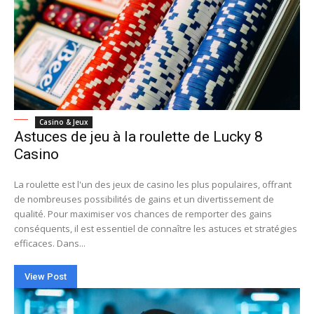
Casino & Jeux
Astuces de jeu à la roulette de Lucky 8
Casino
La roulette est l'un des jeux de casino les plus populaires, offrant
de nombreuses possibilités de gains et un divertissement de
qualité. Pour maximiser vos chances de remporter des gains
conséquents, il est essentiel de connaître les astuces et stratégies
efficaces. Dans...
View Post