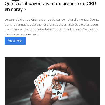
Que faut-il savoir avant de prendre du CBD
en spray ?
Le cannabidiol, ou CBD, est une substance naturellement présente
dans le cannabis et le chanvre, et suscite un intérêt croissant pour
ses nombreuses propriétés bénéfiques pour la santé. De plus en
plus de personnes se...
View Post