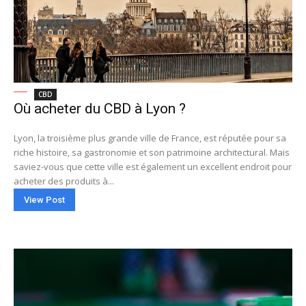
CBD
Où acheter du CBD à Lyon ?
Lyon, la troisième plus grande ville de France, est réputée pour sa
riche histoire, sa gastronomie et son patrimoine architectural. Mais
saviez-vous que cette ville est également un excellent endroit pour
acheter des produits à...
View Post