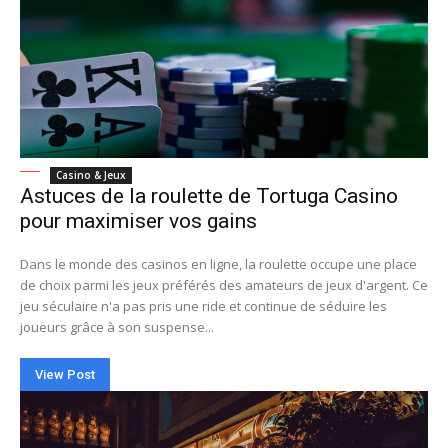
Casino & Jeux
Astuces de la roulette de Tortuga Casino
pour maximiser vos gains
Dans le monde des casinos en ligne, la roulette occupe une place
de choix parmi les jeux préférés des amateurs de jeux d'argent. Ce
jeu séculaire n'a pas pris une ride et continue de séduire les
joueurs grâce à son suspense...
View Post