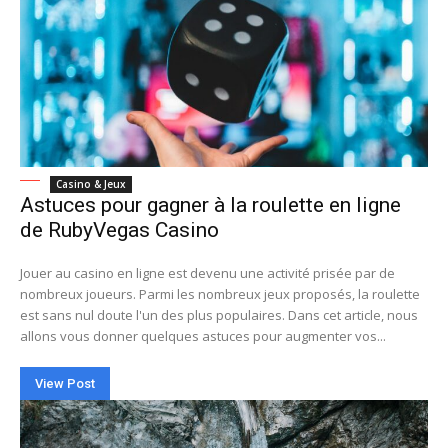
Casino & Jeux
Astuces pour gagner à la roulette en ligne
de RubyVegas Casino
Jouer au casino en ligne est devenu une activité prisée par de
nombreux joueurs. Parmi les nombreux jeux proposés, la roulette
est sans nul doute l'un des plus populaires. Dans cet article, nous
allons vous donner quelques astuces pour augmenter vos...
View Post