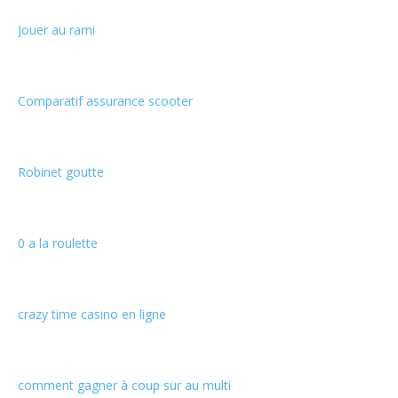
Jouer au rami
Comparatif assurance scooter
Robinet goutte
0 a la roulette
crazy time casino en ligne
comment gagner à coup sur au multi