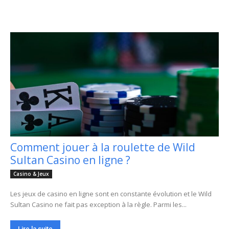
Comment jouer à la roulette de Wild
Sultan Casino en ligne ?
Casino & Jeux
Les jeux de casino en ligne sont en constante évolution et le Wild
Sultan Casino ne fait pas exception à la règle. Parmi les...
Lire la suite