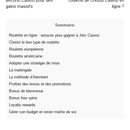
Betzino Casino pour des
roulette de Cresus Casino en
gains massifs
ligne ?
Sommaire:
Roulette en ligne : astuces pour gagner à Jetx Casino
Choisir le bon type de roulette
Roulette européenne
Roulette américaine
Adopter une stratégie de mise
La martingale
La méthode d’Alembert
Profiter des bonus et des promotions
Bonus de bienvenue
Bonus free spins
Loyalty rewards
Gérer son budget et rester maître de soi