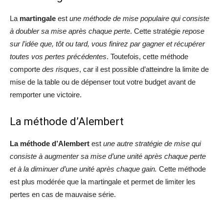
La
martingale
est
une méthode de mise populaire qui consiste
à doubler sa mise après chaque perte
. Cette stratégie
repose
sur l’idée que, tôt ou tard, vous finirez par gagner et récupérer
toutes vos pertes précédentes
. Toutefois, cette méthode
comporte
des risques
, car il est possible d’atteindre la limite de
mise de la table ou de dépenser tout votre budget avant de
remporter une victoire.
La méthode d’Alembert
La méthode d’Alembert
est
une autre stratégie de mise qui
consiste à augmenter sa mise d’une unité après chaque perte
et à la diminuer d’une unité après chaque gain.
Cette méthode
est plus modérée que la martingale et permet de limiter les
pertes en cas de mauvaise série.