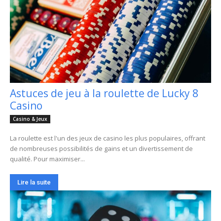
Astuces de jeu à la roulette de Lucky 8
Casino
Casino & Jeux
La roulette est l'un des jeux de casino les plus populaires, offrant
de nombreuses possibilités de gains et un divertissement de
qualité. Pour maximiser...
Lire la suite