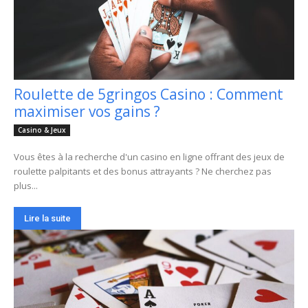
Roulette de 5gringos Casino : Comment
maximiser vos gains ?
Casino & Jeux
Vous êtes à la recherche d'un casino en ligne offrant des jeux de
roulette palpitants et des bonus attrayants ? Ne cherchez pas
plus...
Lire la suite