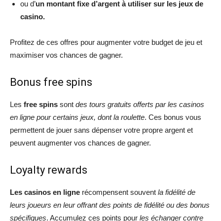
ou d’
un montant fixe d’argent à utiliser sur les jeux de
casino.
Profitez de ces offres pour augmenter votre budget de jeu et
maximiser vos chances de gagner.
Bonus free spins
Les
free spins
sont
des tours gratuits offerts par les casinos
en ligne pour certains jeux, dont la roulette
. Ces bonus vous
permettent de jouer sans dépenser votre propre argent et
peuvent augmenter vos chances de gagner.
Loyalty rewards
Les casinos en ligne
récompensent souvent
la fidélité de
leurs joueurs en leur offrant des points de fidélité ou des bonus
spécifiques
. Accumulez ces points pour
les échanger contre