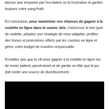
laissez pas emporter par l’excitation ou la frustration et gardez
toujours votre sang-froid.
En conclusion,
pour maximiser vos chances de gagner à la
roulette en ligne dans le casino Jetx
,
choisissez le bon type
de roulette, adoptez une stratégie de mise adaptée, profitez
des bonus et promotions offerts par les casinos en ligne et
gérez votre budget de manière responsable.
N’oubliez pas que la clé pour gagner à la roulette en ligne est
de rester patient, persévérant et de garder en tête que le jeu
doit rester une source de divertissement.