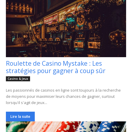
Roulette de Casino Mystake : Les
stratégies pour gagner à coup sûr
Casino & Jeux
Les passionnés de casinos en ligne sont toujours à la recherche
de moyens pour maximiser leurs chances de gagner, surtout
lorsqu'il s'agit de jeux...
Lire la suite