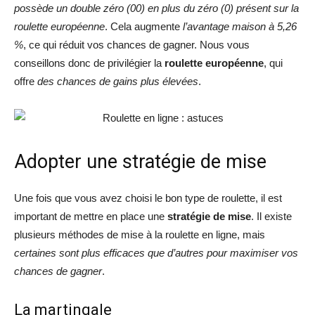
possède un double zéro (00) en plus du zéro (0) présent sur la
roulette européenne
. Cela augmente
l’avantage maison à 5,26
%
, ce qui réduit vos chances de gagner. Nous vous
conseillons donc de privilégier la
roulette européenne
, qui
offre
des chances de gains plus élevées
.
Adopter une stratégie de mise
Une fois que vous avez choisi le bon type de roulette, il est
important de mettre en place une
stratégie de mise
. Il existe
plusieurs méthodes de mise à la roulette en ligne, mais
certaines sont plus efficaces que d’autres pour maximiser vos
chances de gagner
.
La martingale