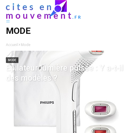
MODE
Accueil
Mode
MODE
Épilateur lumière pulsée : Y a-t-il
des modèles ?