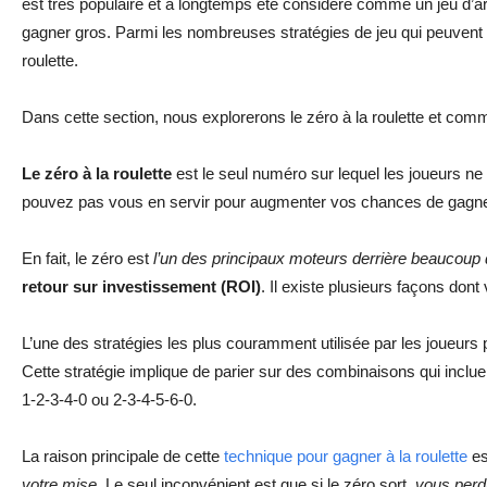
est très populaire et a longtemps été considéré comme un jeu d’arg
gagner gros. Parmi les nombreuses stratégies de jeu qui peuvent êtr
roulette.
Dans cette section, nous explorerons le zéro à la roulette et comme
Le zéro à la roulette
est le seul numéro sur lequel les joueurs ne
pouvez pas vous en servir pour augmenter vos chances de gagne
En fait, le zéro est
l’un des principaux moteurs derrière beaucoup d
retour sur investissement (ROI)
. Il existe plusieurs façons dont
L’une des stratégies les plus couramment utilisée par les joueur
Cette stratégie implique de parier sur des combinaisons qui inc
1-2-3-4-0 ou 2-3-4-5-6-0.
La raison principale de cette
technique pour gagner à la roulette
es
votre mise
. Le seul inconvénient est que si le zéro sort,
vous perdr