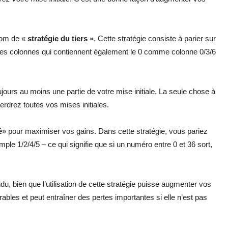
 nom de «
stratégie du tiers »
. Cette stratégie consiste à parier sur
ur les colonnes qui contiennent également le 0 comme colonne 0/3/6
jours au moins une partie de votre mise initiale. La seule chose à
perdrez toutes vos mises initiales.
é
» pour maximiser vos gains. Dans cette stratégie, vous pariez
le 1/2/4/5 – ce qui signifie que si un numéro entre 0 et 36 sort,
du, bien que l’utilisation de cette stratégie puisse augmenter vos
les et peut entraîner des pertes importantes si elle n’est pas