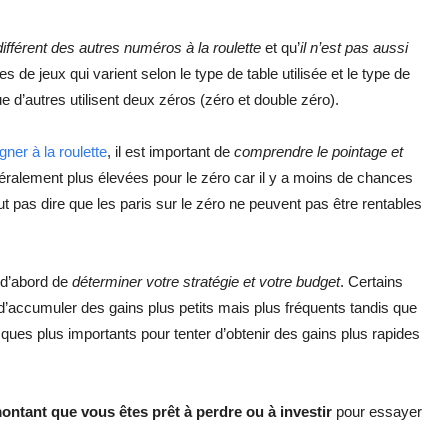
ifférent des autres numéros à la roulette
et qu’
il n’est pas aussi
tes de jeux qui varient selon le type de table utilisée et le type de
ue d’autres utilisent deux zéros (zéro et double zéro).
ner à la roulette
, il est important de
comprendre le pointage et
ralement plus élevées pour le zéro car il y a moins de chances
 pas dire que les paris sur le zéro ne peuvent pas être rentables
t d’abord de
déterminer votre stratégie et votre budget
. Certains
d’accumuler des gains plus petits mais plus fréquents tandis que
sques plus importants pour tenter d’obtenir des gains plus rapides
ontant que vous êtes prêt à perdre ou à investir
pour essayer