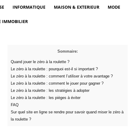
SE
INFORMATIQUE
MAISON & EXTERIEUR
MODE
 IMMOBILIER
Sommaire:
Quand jouer le zéro à la roulette ?
Le zéro à la roulette : pourquoi est-il si important ?
Le zéro à la roulette : comment l’utiliser à votre avantage ?
Le zéro à la roulette : comment le jouer pour gagner ?
Le zéro à la roulette : les stratégies à adopter
Le zéro à la roulette : les pièges à éviter
FAQ
Sur quel site en ligne se rendre pour savoir quand miser le zéro à
la roulette ?