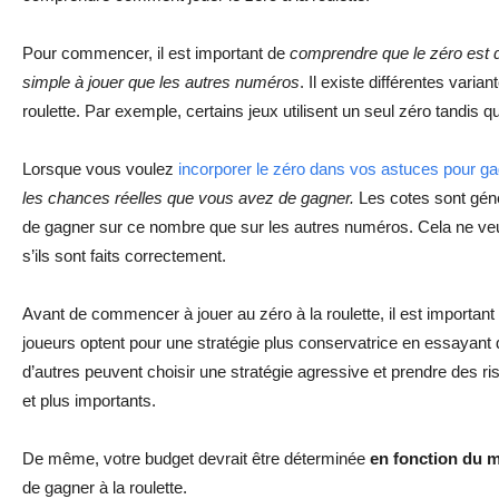
Pour commencer, il est important de
comprendre que le zéro est d
simple à jouer que les autres numéros
. Il existe différentes varian
roulette. Par exemple, certains jeux utilisent un seul zéro tandis q
Lorsque vous voulez
incorporer le zéro dans vos astuces pour gag
les chances réelles que vous avez de gagner.
Les cotes sont géné
de gagner sur ce nombre que sur les autres numéros. Cela ne veut
s’ils sont faits correctement.
Avant de commencer à jouer au zéro à la roulette, il est importan
joueurs optent pour une stratégie plus conservatrice en essayant 
d’autres peuvent choisir une stratégie agressive et prendre des ri
et plus importants.
De même, votre budget devrait être déterminée
en fonction du m
de gagner à la roulette.