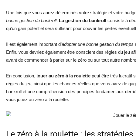
Une fois que vous aurez déterminés votre stratégie et votre bud
bonne gestion du bankroll
.
La gestion du bankroll
consiste à déc
qu’un gain potentiel sera suffisant pour couvrir les pertes éventuel
Il est également important d’
adopter une bonne gestion du temps
a
Enfin, vous devriez également être conscient des règles du jeu a
avant de commencer à parier sur le zéro ou sur tout autre nombre o
En conclusion,
jouer au zéro à la roulette
peut être très lucratif 
règles du jeu, ainsi que les chances réelles que vous avez de 
bankroll et une compréhension des principes fondamentaux derrière
vous jouez au zéro à la roulette.
Le zéro à la roulette : les stratégies