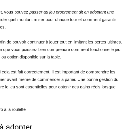
get, vous pouvez
passer au jeu proprement dit en adoptant une
ider quel montant miser pour chaque tour et comment garantir
les.
fin de pouvoir continuer à jouer tout en limitant les pertes ultimes.
fin que vous puissiez bien comprendre comment fonctionne le jeu
u option disponible sur la table.
si cela est fait correctement. Il est important de comprendre les
gagner avant même de commencer à parier. Une bonne gestion du
 le jeu sont essentielles pour obtenir des gains réels lorsque
 à adopter