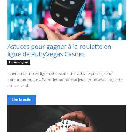
Astuces pour gagner à la roulette en
ligne de RubyVegas Casino
Casino & Jeux
Jouer au casino en ligne est devenu une activité prisée par de
nombreux joueurs. Parmi les nombreux jeux proposés, la roulette
est sans nul...
Lire la suite