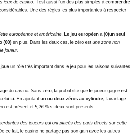
es jeux de casino.
Il est aussi l’un des plus simples à comprendre
s considérables. Une des règles les plus importantes à respecter
oulette européenne et américaine
.
Le jeu européen
a
(0)un seul
o (00)
en plus. Dans les deux cas, le zéro est
une zone non
le joueur
.
 joue un rôle très important dans le jeu pour les raisons suivantes
antage du casino. Sans zéro, la probabilité que le joueur gagne est
celui-ci. En ajoutant
un ou deux zéros au cylindre
, l’avantage
éro est présent et
5,26 %
si deux sont présents.
rdantes des joueurs qui ont placés des paris directs sur cette
e ce fait, le casino ne partage pas son gain avec les autres