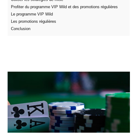
Profiter du programme VIP Wild et des promotions régulières
Le programme VIP Wild
Les promotions régulières
Conclusion