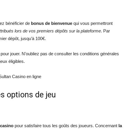
ez bénéficier de
bonus de bienvenue
qui vous permettront
ttribués lors de vos premiers dépôts sur la plateforme
. Par
ier dépôt, jusqu’à 100€.
our jouer. N’oubliez pas de consulter les conditions générales
eux éligibles.
es options de jeu
 casino
pour satisfaire tous les goûts des joueurs. Concernant
la