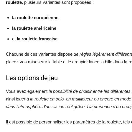
roulette
, plusieurs variantes sont proposées :
la roulette européenne,
la roulette américaine
,
et
la roulette française
.
Chacune de ces variantes dispose
de règles légèrement différent
placez vos mises sur la table et le croupier lance la bille dans la 
Les options de jeu
Vous avez également
la possibilité de choisir entre les différent
ainsi
jouer à la roulette en solo, en multijoueur ou encore en mod
dans l’atmosphère d’un casino réel grâce à la présence d’un croup
Il est possible de personnaliser les paramètres de la roulette, tels 