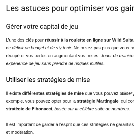
Les astuces pour optimiser vos gains
Gérer votre capital de jeu
L’une des clés pour
réussir à la roulette en ligne sur Wild Sult
de
définir un budget et de s’y tenir
. Ne misez pas plus que vous n
récupérer vos pertes en augmentant vos mises.
Jouer de manière
expérience de jeu sans prendre de risques inutiles.
Utiliser les stratégies de mise
Il existe
différentes stratégies de mise
que vous pouvez
utilise
exemple, vous pouvez opter pour la
stratégie Martingale
, qui co
stratégie de Fibonacci
,
basée sur la célèbre suite de nombres.
Il est important de garder à l’esprit que ces stratégies ne garantis
et modération.