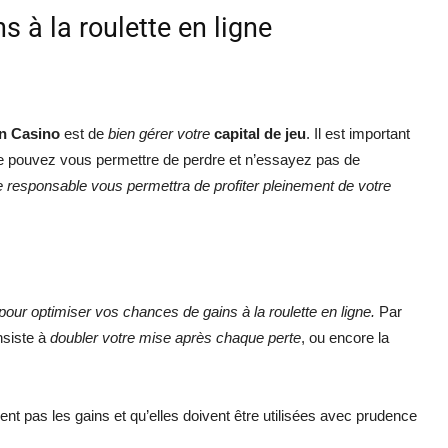
 à la roulette en ligne
an
Casino
est de
bien gérer votre
capital de jeu
. Il est important
e pouvez vous permettre de perdre et n’essayez pas de
 responsable vous permettra de profiter pleinement de votre
r pour optimiser vos chances de gains à la roulette en ligne.
Par
nsiste à
doubler votre mise après chaque perte
, ou encore la
sent pas les gains et qu’elles doivent être utilisées avec prudence