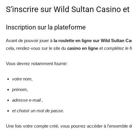
S’inscrire sur Wild Sultan Casino e
Inscription sur la plateforme
Avant de pouvoir jouer à
la roulette en ligne sur Wild Sultan Ca
cela, rendez-vous sur le site du
casino en ligne
et
complétez le f
Vous devrez notamment fournir:
votre nom,
prénom,
adresse e-mail ,
et choisir un mot de passe
.
Une fois votre compte créé, vous pourrez accéder à l’ensemble des 