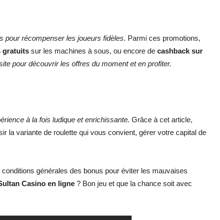
s pour récompenser les joueurs fidèles
. Parmi ces promotions,
 gratuits
sur les machines à sous, ou encore de
cashback sur
ite pour découvrir les offres du moment et en profiter.
rience à la fois ludique et enrichissante.
Grâce à cet article,
 la variante de roulette qui vous convient, gérer votre capital de
s conditions générales des bonus pour éviter les mauvaises
Sultan Casino en ligne
? Bon jeu et que la chance soit avec