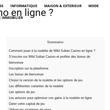
SE
INFORMATIQUE
MAISON & EXTERIEUR
MODE
o en ligne ?
 IMMOBILIER
Sommaire:
Comment jouer à la roulette de Wild Sultan Casino en ligne ?
S’inscrire sur Wild Sultan Casino et profiter des bonus de
bienvenue
Inscription sur la plateforme
Les bonus de bienvenue
Choisir la version de la roulette et les options de jeu
Les différentes variantes de la roulette
Les options de jeu
Les astuces pour optimiser vos gains à la roulette en ligne
Gérer votre capital de jeu
Utiliser les stratégies de mise