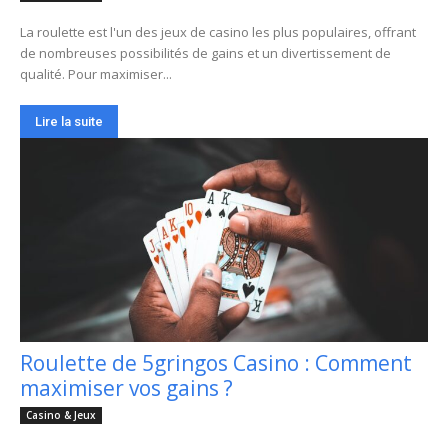
La roulette est l'un des jeux de casino les plus populaires, offrant
de nombreuses possibilités de gains et un divertissement de
qualité. Pour maximiser...
Lire la suite
Roulette de 5gringos Casino : Comment
maximiser vos gains ?
Casino & Jeux