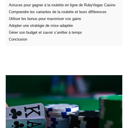
Astuces pour gagner à la roulette en ligne de RubyVegas Casino
Comprendre les variantes de la roulette et leurs différences
Utiliser les bonus pour maximiser vos gains
Adopter une stratégie de mise adaptée
Gérer son budget et savoir s’arrêter à temps
Conclusion