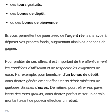
des
tours gratuits
,
des
bonus de dépôt,
ou des
bonus de bienvenue
.
Ils vous permettent de jouer avec de l’
argent réel
sans avoir à
déposer vos propres fonds, augmentant ainsi vos chances de
gagner.
Pour profiter de ces offres, il est important de
lire attentivement
les conditions d’utilisation et de respecter les exigences de
mise
. Par exemple, pour bénéficier d’
un bonus de dépôt
,
vous devrez généralement
effectuer un dépôt minimum de
quelques dizaines d’
euros
. De même, pour
retirer vos gains
issus des tours gratuits
, vous devrez parfois miser un certain
montant avant de pouvoir effectuer un retrait.