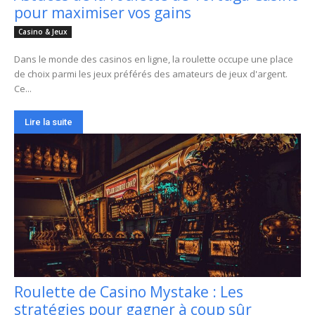
pour maximiser vos gains
Casino & Jeux
Dans le monde des casinos en ligne, la roulette occupe une place
de choix parmi les jeux préférés des amateurs de jeux d'argent.
Ce...
Lire la suite
Roulette de Casino Mystake : Les
stratégies pour gagner à coup sûr