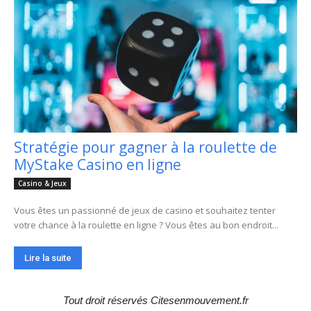
Stratégie pour gagner à la roulette de
MyStake Casino en ligne
Casino & Jeux
Vous êtes un passionné de jeux de casino et souhaitez tenter
votre chance à la roulette en ligne ? Vous êtes au bon endroit...
Lire la suite
Tout droit réservés Citesenmouvement.fr