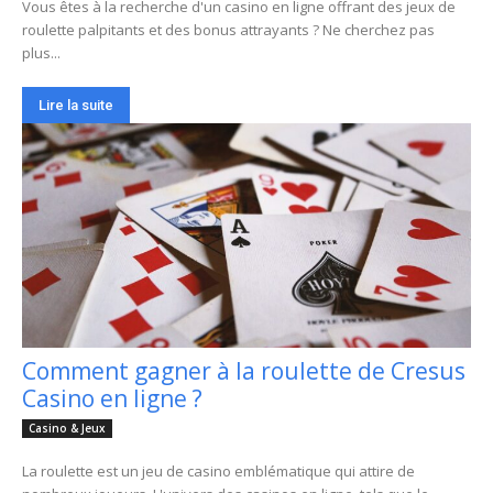
Vous êtes à la recherche d'un casino en ligne offrant des jeux de
roulette palpitants et des bonus attrayants ? Ne cherchez pas
plus...
Lire la suite
Comment gagner à la roulette de Cresus
Casino en ligne ?
Casino & Jeux
La roulette est un jeu de casino emblématique qui attire de