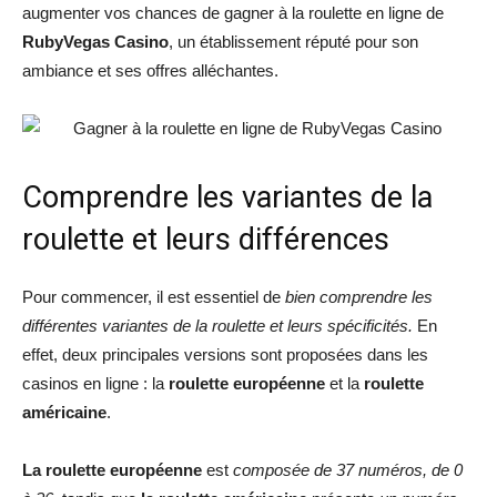
augmenter vos chances de gagner à la roulette en ligne de
RubyVegas Casino
, un établissement réputé pour son
ambiance et ses offres alléchantes.
Comprendre les variantes de la
roulette et leurs différences
Pour commencer, il est essentiel de
bien comprendre les
différentes variantes de la roulette et leurs spécificités.
En
effet, deux principales versions sont proposées dans les
casinos en ligne : la
roulette européenne
et la
roulette
américaine
.
La roulette européenne
est
composée de 37 numéros, de 0