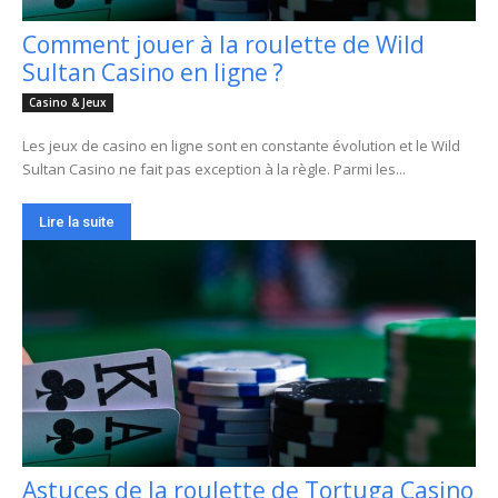
Comment jouer à la roulette de Wild
Sultan Casino en ligne ?
Casino & Jeux
Les jeux de casino en ligne sont en constante évolution et le Wild
Sultan Casino ne fait pas exception à la règle. Parmi les...
Lire la suite
Astuces de la roulette de Tortuga Casino