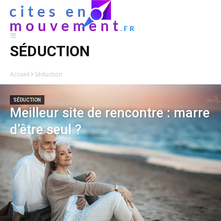
SÉDUCTION
Accueil
Séduction
SÉDUCTION
Meilleur site de rencontre : marre
d’être seul ?