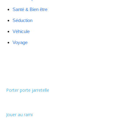
Santé & Bien être
Séduction
Véhicule
Voyage
Choix de la rédaction
Porter porte jarretelle
Jouer au rami