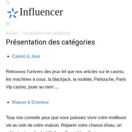
Influencer
Accueil
Présentation des catégories
Présentation des catégories
Casino & Jeux
Retrouvez l’univers des jeux tel que nos articles sur le casino,
les machines à sous, la blackjack, la roulette, Partouche, Paris
Vip casino, jouer au rami …
Maison & Exterieur
Tous nos conseils pour que vous puissiez vivre votre meilleure
vie au sein de votre maison. Réparer votre chasse d’eau, un