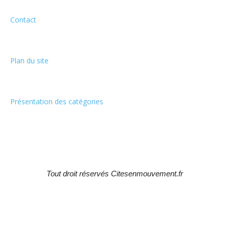
Contact
Plan du site
Présentation des catégories
Tout droit réservés Citesenmouvement.fr
Choix de la rédaction