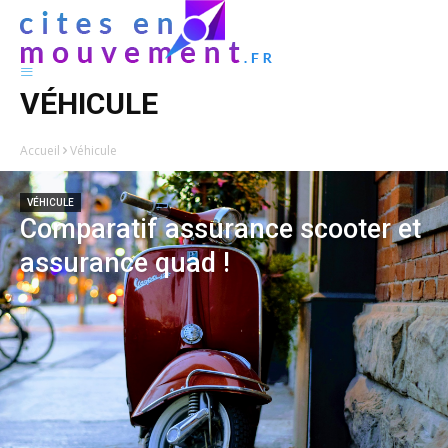
VÉHICULE
Accueil
Véhicule
VÉHICULE
Comparatif assurance scooter et
assurance quad !