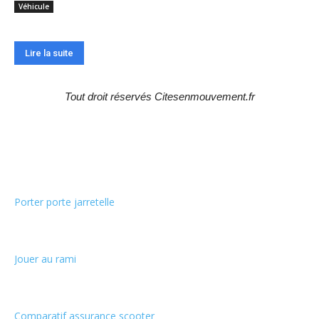
Véhicule
Lire la suite
Tout droit réservés Citesenmouvement.fr
Choix de la rédaction
Porter porte jarretelle
Jouer au rami
Comparatif assurance scooter