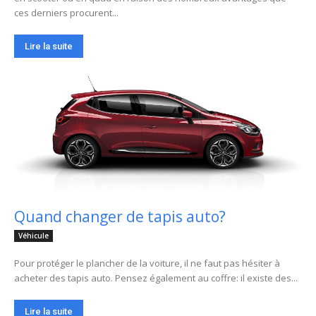
ces derniers procurent...
Lire la suite
Quand changer de tapis auto?
Véhicule
Pour protéger le plancher de la voiture, il ne faut pas hésiter à
acheter des tapis auto. Pensez également au coffre: il existe des...
Lire la suite