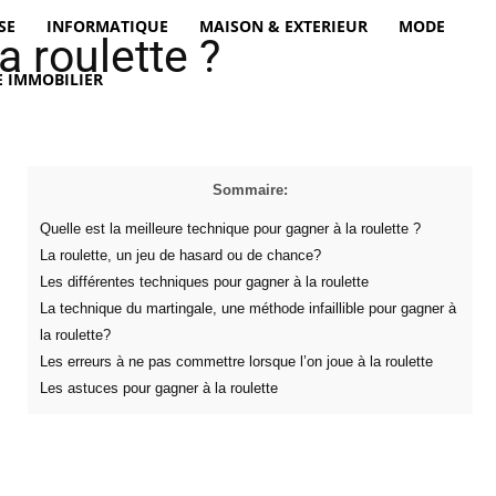
SE
INFORMATIQUE
MAISON & EXTERIEUR
MODE
a roulette ?
 IMMOBILIER
Sommaire:
Quelle est la meilleure technique pour gagner à la roulette ?
La roulette, un jeu de hasard ou de chance?
Les différentes techniques pour gagner à la roulette
La technique du martingale, une méthode infaillible pour gagner à
la roulette?
Les erreurs à ne pas commettre lorsque l’on joue à la roulette
Les astuces pour gagner à la roulette