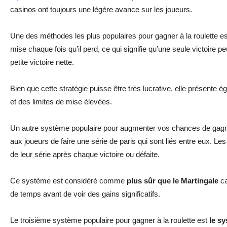
casinos ont toujours une légère avance sur les joueurs.
Une des méthodes les plus populaires pour gagner à la roulette e
mise chaque fois qu’il perd, ce qui signifie qu’une seule victoire 
petite victoire nette.
Bien que cette stratégie puisse être très lucrative, elle présente
et des limites de mise élevées.
Un autre système populaire pour augmenter vos chances de gagne
aux joueurs de faire une série de paris qui sont liés entre eux. Le
de leur série après chaque victoire ou défaite.
Ce système est considéré comme
plus sûr que le Martingale
ca
de temps avant de voir des gains significatifs.
Le troisième système populaire pour gagner à la roulette est
le sy