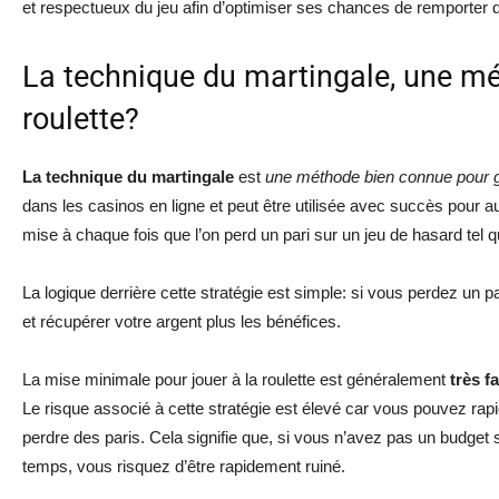
et respectueux du jeu afin d’optimiser ses chances de remporter de
La technique du martingale, une mét
roulette?
La technique du martingale
est
une méthode bien connue pour ga
dans les casinos en ligne et peut être utilisée avec succès pour 
mise à chaque fois que l’on perd un pari sur un jeu de hasard tel qu
La logique derrière cette stratégie est simple: si vous perdez un
et récupérer votre argent plus les bénéfices.
La mise minimale pour jouer à la roulette est généralement
très fa
Le risque associé à cette stratégie est élevé car vous pouvez r
perdre des paris. Cela signifie que, si vous n’avez pas un budget
temps, vous risquez d’être rapidement ruiné.