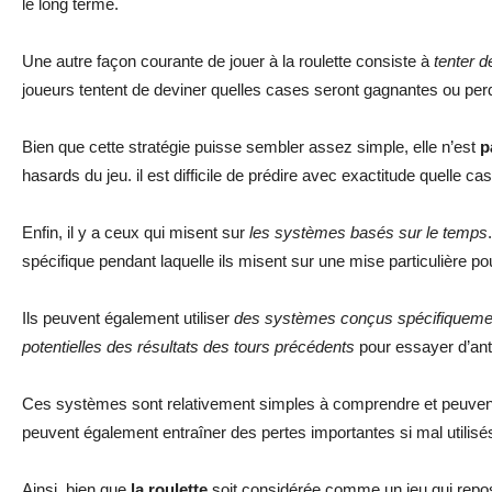
le long terme.
Une autre façon courante de jouer à la roulette consiste à
tenter 
joueurs tentent de deviner quelles cases seront gagnantes ou perdan
Bien que cette stratégie puisse sembler assez simple, elle n’est
p
hasards du jeu. il est difficile de prédire avec exactitude quelle c
Enfin, il y a ceux qui misent sur
les systèmes basés sur le temps
spécifique pendant laquelle ils misent sur une mise particulière 
Ils peuvent également utiliser
des systèmes conçus spécifiquement 
potentielles des résultats des tours précédents
pour essayer d’anti
Ces systèmes sont relativement simples à comprendre et peuvent 
peuvent également entraîner des pertes importantes si mal utilisés
Ainsi, bien que
la roulette
soit considérée comme un jeu qui repo