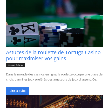
Astuces de la roulette de Tortuga Casino
pour maximiser vos gains
Casino & Jeux
Dans le monde des casinos en ligne, la roulette occupe une place de
choix parmi les jeux préférés des amateurs de jeux d'argent. Ce...
Lire la suite