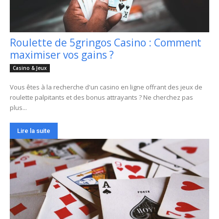
Roulette de 5gringos Casino : Comment
maximiser vos gains ?
Casino & Jeux
Vous êtes à la recherche d'un casino en ligne offrant des jeux de
roulette palpitants et des bonus attrayants ? Ne cherchez pas
plus...
Lire la suite