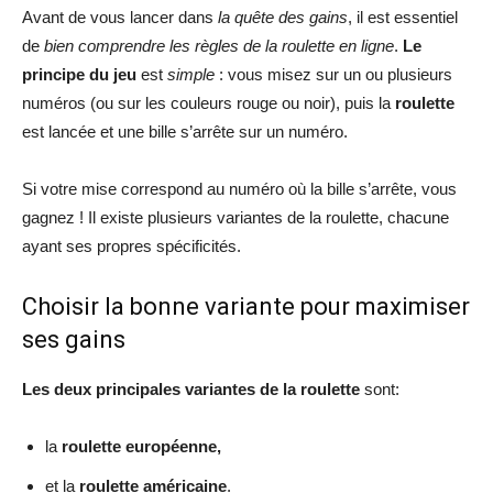
Avant de vous lancer dans
la quête des gains
, il est essentiel
de
bien comprendre les règles de la roulette en ligne
.
Le
principe du jeu
est
simple
: vous misez sur un ou plusieurs
numéros (ou sur les couleurs rouge ou noir), puis la
roulette
est lancée et une bille s’arrête sur un numéro.
Si votre mise correspond au numéro où la bille s’arrête, vous
gagnez ! Il existe plusieurs variantes de la roulette, chacune
ayant ses propres spécificités.
Choisir la bonne variante pour maximiser
ses gains
Les deux principales variantes de la roulette
sont:
la
roulette européenne,
et la
roulette américaine
.