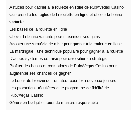
Astuces pour gagner à la roulette en ligne de RubyVegas Casino
Comprendre les règles de la roulette en ligne et choisir la bonne
variante
Les bases de la roulette en ligne
Choisir la bonne variante pour maximiser ses gains
Adopter une stratégie de mise pour gagner à la roulette en ligne
La martingale : une technique populaire pour gagner à la roulette
D’autres systèmes de mise pour diversifier sa stratégie
Profiter des bonus et promotions de RubyVegas Casino pour
augmenter ses chances de gagner
Le bonus de bienvenue : un atout pour les nouveaux joueurs
Les promotions régulières et le programme de fidélité de
RubyVegas Casino
Gérer son budget et jouer de manière responsable