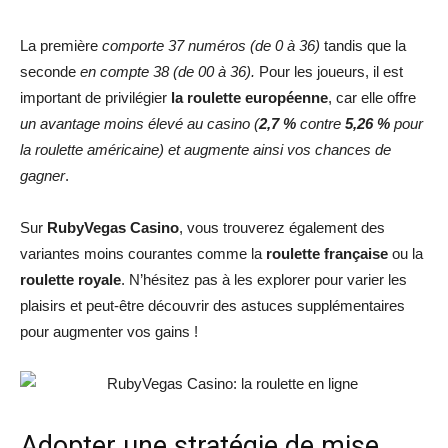
La première
comporte 37 numéros (de 0 à 36)
tandis que la
seconde
en compte 38 (de 00 à 36).
Pour les joueurs, il est
important de privilégier
la roulette européenne
, car elle offre
un avantage moins élevé au casino (
2,7 %
contre
5,26 %
pour
la roulette américaine) et augmente ainsi vos chances de
gagner
.
Sur
RubyVegas Casino
, vous trouverez également des
variantes moins courantes comme la
roulette française
ou la
roulette royale
. N’hésitez pas à les explorer pour varier les
plaisirs et peut-être découvrir des astuces supplémentaires
pour augmenter vos gains !
Adopter une stratégie de mise