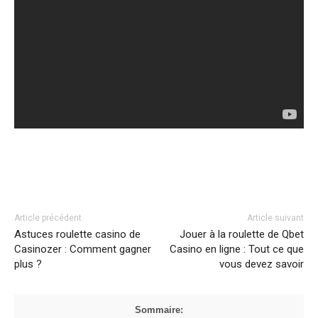
Facebook
Twitter
Pinterest
Article précédent
Article suivant
Astuces roulette casino de
Jouer à la roulette de Qbet
Casinozer : Comment gagner
Casino en ligne : Tout ce que
plus ?
vous devez savoir
Sommaire: