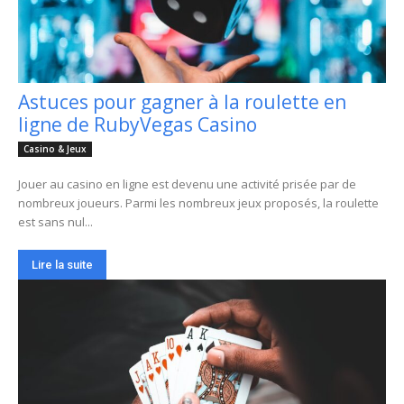
Astuces pour gagner à la roulette en
ligne de RubyVegas Casino
Casino & Jeux
Jouer au casino en ligne est devenu une activité prisée par de
nombreux joueurs. Parmi les nombreux jeux proposés, la roulette
est sans nul...
Lire la suite