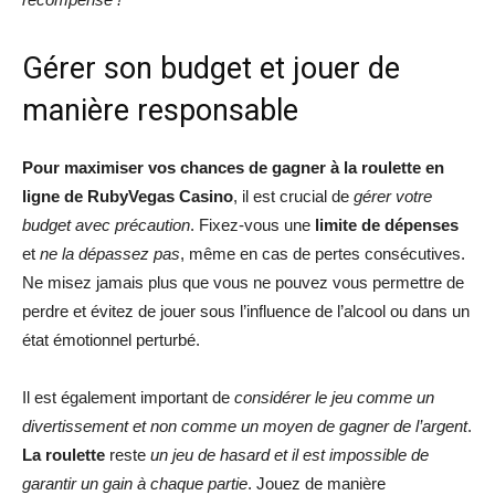
Gérer son budget et jouer de
manière responsable
Pour maximiser vos chances de gagner à la roulette en
ligne de RubyVegas Casino
, il est crucial de
gérer votre
budget avec précaution
. Fixez-vous une
limite de dépenses
et
ne la dépassez pas
, même en cas de pertes consécutives.
Ne misez jamais plus que vous ne pouvez vous permettre de
perdre et évitez de jouer sous l’influence de l’alcool ou dans un
état émotionnel perturbé.
Il est également important de
considérer le jeu comme un
divertissement et non comme un moyen de gagner de l’argent
.
La roulette
reste
un jeu de hasard et il est impossible de
garantir un gain à chaque partie
. Jouez de manière