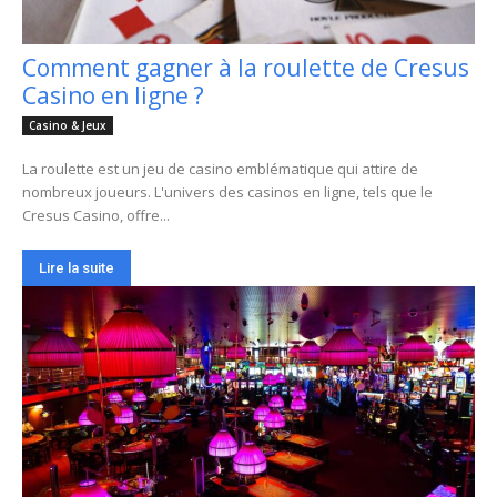
Comment gagner à la roulette de Cresus
Casino en ligne ?
Casino & Jeux
La roulette est un jeu de casino emblématique qui attire de
nombreux joueurs. L'univers des casinos en ligne, tels que le
Cresus Casino, offre...
Lire la suite