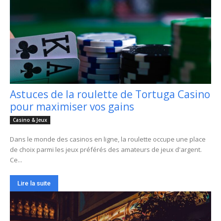
Astuces de la roulette de Tortuga Casino
pour maximiser vos gains
Casino & Jeux
Dans le monde des casinos en ligne, la roulette occupe une place
de choix parmi les jeux préférés des amateurs de jeux d'argent.
Ce...
Lire la suite