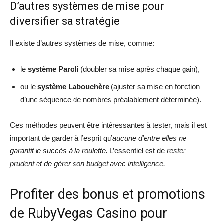
D’autres systèmes de mise pour
diversifier sa stratégie
Il existe d’autres systèmes de mise, comme:
le
système Paroli
(doubler sa mise après chaque gain),
ou le
système Labouchère
(ajuster sa mise en fonction
d’une séquence de nombres préalablement déterminée).
Ces méthodes peuvent être intéressantes à tester, mais il est
important de garder à l’esprit qu’
aucune d’entre elles ne
garantit le succès à la roulette.
L’essentiel est de
rester
prudent et de gérer son budget avec intelligence.
Profiter des bonus et promotions
de RubyVegas Casino pour