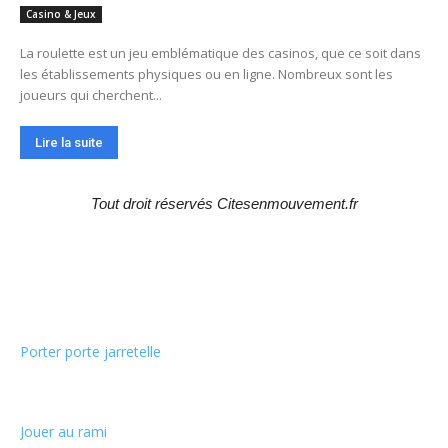
Casino & Jeux
La roulette est un jeu emblématique des casinos, que ce soit dans
les établissements physiques ou en ligne. Nombreux sont les
joueurs qui cherchent...
Lire la suite
Tout droit réservés Citesenmouvement.fr
Choix de la rédaction
Porter porte jarretelle
Jouer au rami