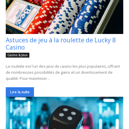
Astuces de jeu à la roulette de Lucky 8
Casino
Casino & Jeux
La roulette est l'un des jeux de casino les plus populaires, offrant
de nombreuses possibilités de gains et un divertissement de
qualité. Pour maximiser...
Lire la suite