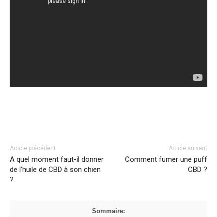
Facebook
Twitter
Pinterest
Article précédent
Article suivant
A quel moment faut-il donner
Comment fumer une puff
de l’huile de CBD à son chien
CBD ?
?
Sommaire: