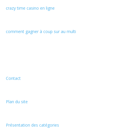
crazy time casino en ligne
comment gagner à coup sur au multi
Informations
Contact
Plan du site
Présentation des catégories