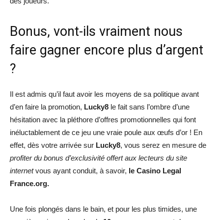
des joueurs.
Bonus, vont-ils vraiment nous
faire gagner encore plus d’argent
?
Il est admis qu’il faut avoir les moyens de sa politique avant
d’en faire la promotion,
Lucky8
le fait sans l’ombre d’une
hésitation avec la pléthore d’offres promotionnelles qui font
inéluctablement de ce jeu une vraie poule aux œufs d’or ! En
effet, dès votre arrivée sur
Lucky8
, vous serez en mesure de
profiter du bonus d’exclusivité offert aux lecteurs
du site
internet
vous ayant conduit, à savoir,
le Casino Legal
France.org.
Une fois plongés dans le bain, et pour les plus timides, une