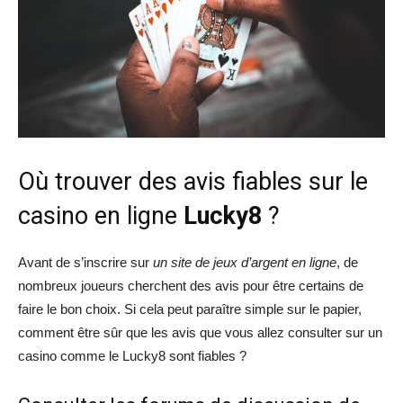
Où trouver des avis fiables sur le
casino en ligne
Lucky8
?
Avant de s’inscrire sur
un site de jeux d’argent en ligne
, de
nombreux joueurs cherchent des avis pour être certains de
faire le bon choix. Si cela peut paraître simple sur le papier,
comment être sûr que les avis que vous allez consulter sur un
casino comme le Lucky8 sont fiables ?