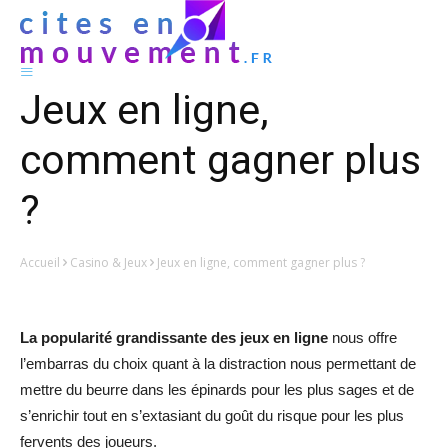
Jeux en ligne,
comment gagner plus
?
Accueil
Casino & Jeux
Jeux en ligne, comment gagner plus ?
La popularité grandissante des jeux en ligne
nous offre
l’embarras du choix quant à la distraction nous permettant de
mettre du beurre dans les épinards pour les plus sages et de
s’enrichir tout en s’extasiant du goût du risque pour les plus
fervents des joueurs.