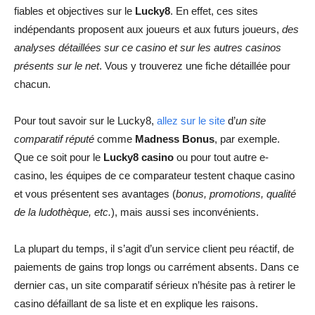
fiables et objectives sur le
Lucky8
. En effet, ces sites
indépendants proposent aux joueurs et aux futurs joueurs,
des
analyses détaillées sur ce casino et sur les autres casinos
présents sur le net
. Vous y trouverez une fiche détaillée pour
chacun.
Pour tout savoir sur le Lucky8,
allez sur le site
d’
un site
comparatif réputé
comme
Madness Bonus
, par exemple.
Que ce soit pour le
Lucky8 casino
ou pour tout autre e-
casino, les équipes de ce comparateur testent chaque casino
et vous présentent ses avantages (
bonus, promotions, qualité
de la ludothèque, etc.
), mais aussi ses inconvénients.
La plupart du temps, il s’agit d’un service client peu réactif, de
paiements de gains trop longs ou carrément absents. Dans ce
dernier cas, un site comparatif sérieux n’hésite pas à retirer le
casino défaillant de sa liste et en explique les raisons.