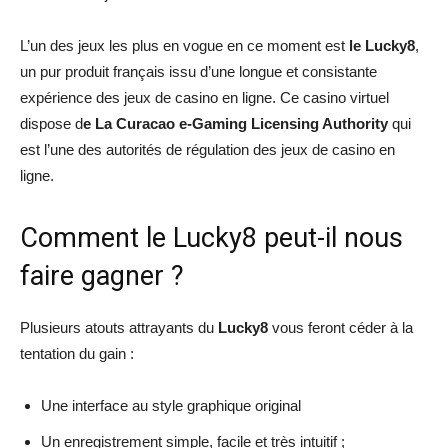
L’un des jeux les plus en vogue en ce moment est
le Lucky8
,
un pur produit français issu d’une longue et consistante
expérience des jeux de casino en ligne. Ce casino virtuel
dispose d
e La Curacao e-Gaming Licensing Authority
qui
est l’une des autorités de régulation des jeux de casino en
ligne.
Comment le Lucky8 peut-il nous
faire gagner ?
Plusieurs atouts attrayants du
Lucky8
vous feront céder à la
tentation du gain :
Une interface au style graphique original
Un enregistrement simple, facile et très intuitif ;