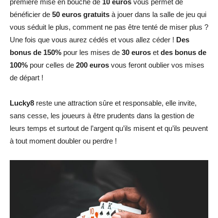
première mise en bouche de
10 euros
vous permet de
bénéficier de
50 euros gratuits
à jouer dans la salle de jeu qui
vous séduit le plus, comment ne pas être tenté de miser plus ?
Une fois que vous aurez cédés et vous allez céder !
Des
bonus de 150%
pour les mises de
30 euros
et
des bonus de
100%
pour celles de
200 euros
vous feront oublier vos mises
de départ !
Lucky8
reste une attraction sûre et responsable, elle invite,
sans cesse, les joueurs à être prudents dans la gestion de
leurs temps et surtout de l’argent qu’ils misent et qu’ils peuvent
à tout moment doubler ou perdre !