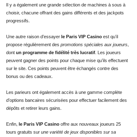
Il y a également une grande sélection de machines à sous à
choisir, chacune offrant des gains différents et des jackpots
progressifs.
Une autre raison d’essayer
le Paris VIP Casino
est qu’il
propose régulièrement des
promotions spéciales aux joueurs
,
dont
un programme de fidélité très lucratif
. Les joueurs
peuvent gagner des points pour chaque mise qu’ils effectuent
sur le site. Ces points peuvent être échangés contre des
bonus ou des cadeaux.
Les parieurs ont également accès à une gamme complète
d’options bancaires sécurisées pour effectuer facilement des
dépôts et retirer leurs gains.
Enfin,
le Paris VIP Casino
offre aux nouveaux joueurs 25
tours gratuits sur
une variété de jeux disponibles sur sa