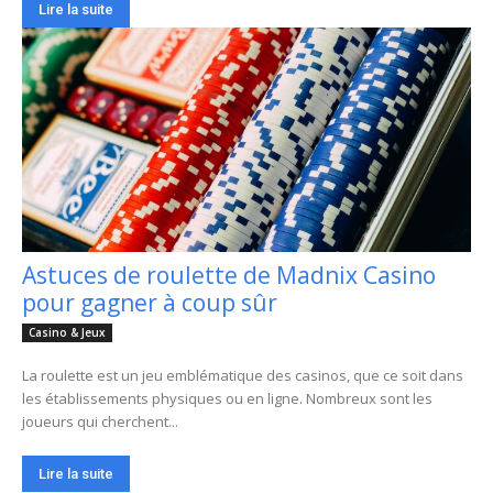
Lire la suite
Astuces de roulette de Madnix Casino
pour gagner à coup sûr
Casino & Jeux
La roulette est un jeu emblématique des casinos, que ce soit dans
les établissements physiques ou en ligne. Nombreux sont les
joueurs qui cherchent...
Lire la suite