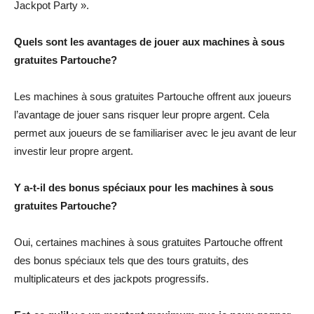
Jackpot Party ».
Quels sont les avantages de jouer aux machines à sous
gratuites Partouche?
Les machines à sous gratuites Partouche offrent aux joueurs
l’avantage de jouer sans risquer leur propre argent. Cela
permet aux joueurs de se familiariser avec le jeu avant de leur
investir leur propre argent.
Y a-t-il des bonus spéciaux pour les machines à sous
gratuites Partouche?
Oui, certaines machines à sous gratuites Partouche offrent
des bonus spéciaux tels que des tours gratuits, des
multiplicateurs et des jackpots progressifs.