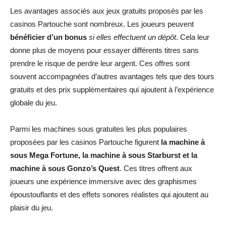
Les avantages associés aux jeux gratuits proposés par les
casinos Partouche sont nombreux. Les joueurs peuvent
bénéficier d’un bonus
si elles effectuent un dépôt
. Cela leur
donne plus de moyens pour essayer différents titres sans
prendre le risque de perdre leur argent. Ces offres sont
souvent accompagnées d’autres avantages tels que des tours
gratuits et des prix supplémentaires qui ajoutent à l’expérience
globale du jeu.
Parmi les machines sous gratuites les plus populaires
proposées par les casinos Partouche figurent
la machine à
sous Mega Fortune, la machine à sous Starburst et la
machine à sous Gonzo’s Quest
. Ces titres offrent aux
joueurs une expérience immersive avec des graphismes
époustouflants et des effets sonores réalistes qui ajoutent au
plaisir du jeu.