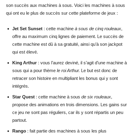
son succès aux machines à sous. Voici les machines à sous
qui ont eu le plus de succès sur cette plateforme de jeux :
Jet Set Sunset
: cette machine
à sous de cinq rouleaux
,
offre au maximum cinq lignes de paiement. Le succès de
cette machine est dû à sa gratuité, ainsi qu’à son jackpot
qui est élevé.
King Arthur
: vous l’aurez deviné, il s’agit d’une machine à
sous qui a pour thème
le roi Arthur.
Le but est donc de
retracer son histoire en multipliant les bonus qui y sont
intégrés.
Star Quest
: cette machine à sous
de six rouleaux
,
propose des animations en trois dimensions. Les gains sur
ce jeu ne sont pas réguliers, car ils y sont répartis un peu
partout.
Rango
: fait partie des machines à sous les plus