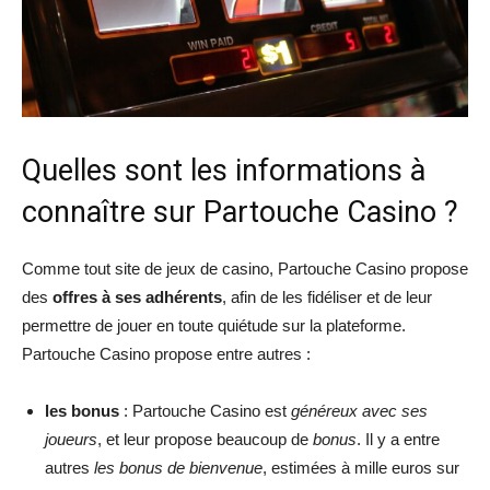
Quelles sont les informations à
connaître sur Partouche Casino ?
Comme tout site de jeux de casino, Partouche Casino propose
des
offres à ses adhérents
, afin de les fidéliser et de leur
permettre de jouer en toute quiétude sur la plateforme.
Partouche Casino propose entre autres :
les bonus
: Partouche Casino est
généreux avec ses
joueurs
, et leur propose beaucoup de
bonus
. Il y a entre
autres
les bonus de bienvenue
, estimées à mille euros sur