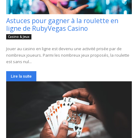
Astuces pour gagner à la roulette en
ligne de RubyVegas Casino
Casino & Jeux
Jouer au casino en ligne est devenu une activité prisée par de
nombreux joueurs. Parmi les nombreux jeux proposés, la roulette
est sans nul...
Lire la suite