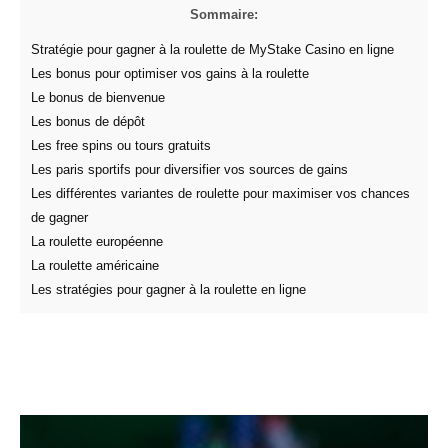
Sommaire:
Stratégie pour gagner à la roulette de MyStake Casino en ligne
Les bonus pour optimiser vos gains à la roulette
Le bonus de bienvenue
Les bonus de dépôt
Les free spins ou tours gratuits
Les paris sportifs pour diversifier vos sources de gains
Les différentes variantes de roulette pour maximiser vos chances
de gagner
La roulette européenne
La roulette américaine
Les stratégies pour gagner à la roulette en ligne