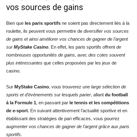
vos sources de gains
Bien que
les paris sportifs
ne soient pas directement liés à la
roulette, ils peuvent vous permettre de
diversifier vos sources
de gains et ainsi améliorer vos chances de gagner de l’argent
sur
MyStake Casino
. En effet, les paris sportifs offrent
de
nombreuses opportunités de gains
, avec
des cotes souvent
plus intéressantes
que celles proposées par les jeux de
casino.
Sur
MyStake Casino
, vous trouverez
une large sélection de
sports et d’événements sur lesquels parier
, allant
du football
à la Formule 1
, en passant par
le tennis et les compétitions
de e-sport.
En suivant attentivement l’actualité sportive et en
établissant des stratégies de pari efficaces, vous pourrez
augmenter vos chances de gagner de l’argent grâce aux paris
sportifs.