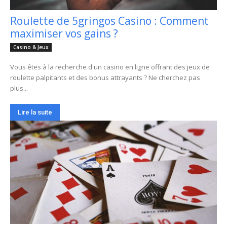
Roulette de 5gringos Casino : Comment
maximiser vos gains ?
Casino & Jeux
Vous êtes à la recherche d'un casino en ligne offrant des jeux de
roulette palpitants et des bonus attrayants ? Ne cherchez pas
plus...
Lire la suite