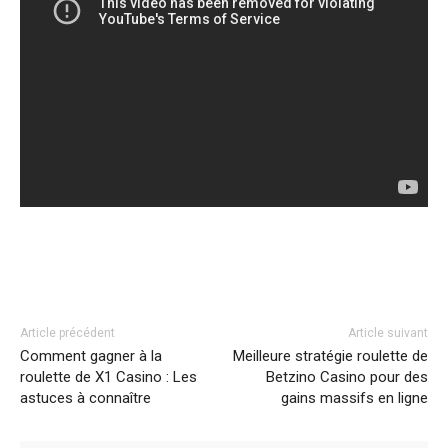
Facebook
Twitter
Pinterest
Article précédent
Article suivant
Comment gagner à la
Meilleure stratégie roulette de
roulette de X1 Casino : Les
Betzino Casino pour des
astuces à connaître
gains massifs en ligne