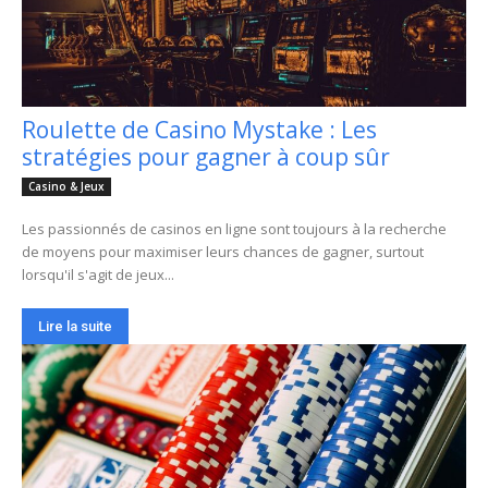
Roulette de Casino Mystake : Les
stratégies pour gagner à coup sûr
Casino & Jeux
Les passionnés de casinos en ligne sont toujours à la recherche
de moyens pour maximiser leurs chances de gagner, surtout
lorsqu'il s'agit de jeux...
Lire la suite