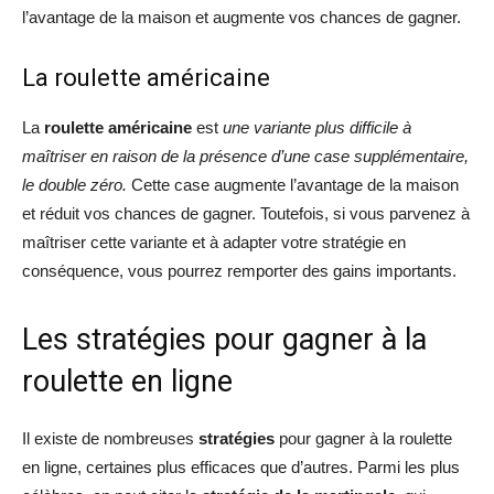
l’avantage de la maison et augmente vos chances de gagner.
La roulette américaine
La
roulette américaine
est
une variante plus difficile à
maîtriser en raison de la présence d’une case supplémentaire,
le double zéro.
Cette case augmente l’avantage de la maison
et réduit vos chances de gagner. Toutefois, si vous parvenez à
maîtriser cette variante et à adapter votre stratégie en
conséquence, vous pourrez remporter des gains importants.
Les stratégies pour gagner à la
roulette en ligne
Il existe de nombreuses
stratégies
pour gagner à la roulette
en ligne, certaines plus efficaces que d’autres. Parmi les plus