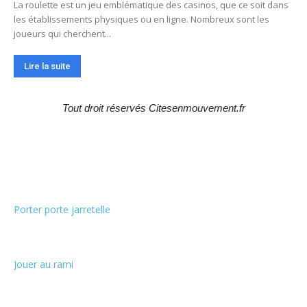
La roulette est un jeu emblématique des casinos, que ce soit dans
les établissements physiques ou en ligne. Nombreux sont les
joueurs qui cherchent...
Lire la suite
Tout droit réservés Citesenmouvement.fr
Choix de la rédaction
Porter porte jarretelle
Jouer au rami