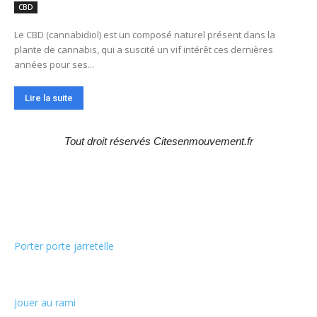
CBD
Le CBD (cannabidiol) est un composé naturel présent dans la
plante de cannabis, qui a suscité un vif intérêt ces dernières
années pour ses...
Lire la suite
Tout droit réservés Citesenmouvement.fr
Choix de la rédaction
Porter porte jarretelle
Jouer au rami