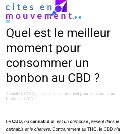
Quel est le meilleur
moment pour
consommer un
bonbon au CBD ?
Accueil
CBD
Quel est le meilleur moment pour consommer un
bonbon au CBD ?
Le
CBD
, ou
cannabidiol
, est
un composé présent dans le
cannabis et le chanvre
. Contrairement au
THC
, le CBD
n’a