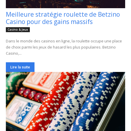
Meilleure stratégie roulette de Betzino
Casino pour des gains massifs
Casino & Jeux
Dans le monde des casinos en ligne, la roulette occupe une place
de choix parmi les jeux de hasard les plus populaires. Betzino
Casino,...
Lire la suite