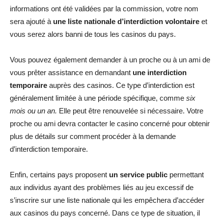
informations ont été validées par la commission, votre nom
sera ajouté à
une liste nationale d’interdiction volontaire
et
vous serez alors banni de tous les casinos du pays.
Vous pouvez également demander à un proche ou à un ami de
vous prêter assistance en demandant
une interdiction
temporaire
auprès des casinos. Ce type d’interdiction est
généralement limitée à une période spécifique, comme
six
mois ou un an.
Elle peut être renouvelée si nécessaire. Votre
proche ou ami devra contacter le casino concerné pour obtenir
plus de détails sur comment procéder à la demande
d’interdiction temporaire.
Enfin, certains pays proposent
un service public
permettant
aux individus ayant des problèmes liés au jeu excessif de
s’inscrire sur une liste nationale qui les empêchera d’accéder
aux casinos du pays concerné. Dans ce type de situation, il