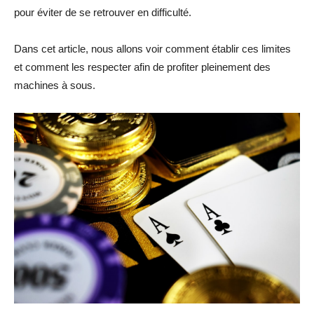
pour éviter de se retrouver en difficulté.
Dans cet article, nous allons voir comment établir ces limites
et comment les respecter afin de profiter pleinement des
machines à sous.