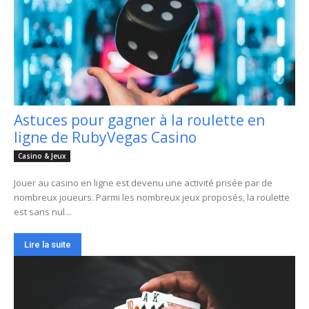
Astuces pour gagner à la roulette en
ligne de RubyVegas Casino
Casino & Jeux
Jouer au casino en ligne est devenu une activité prisée par de
nombreux joueurs. Parmi les nombreux jeux proposés, la roulette
est sans nul...
Lire la suite