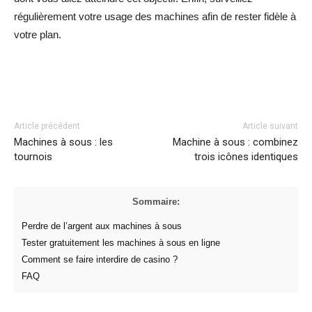
régulièrement votre usage des machines afin de rester fidèle à
votre plan.
Facebook
Twitter
Pinterest
Article précédent
Article suivant
Machines à sous : les
Machine à sous : combinez
tournois
trois icônes identiques
Sommaire:
Perdre de l’argent aux machines à sous
Tester gratuitement les machines à sous en ligne
Comment se faire interdire de casino ?
FAQ