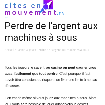
Perdre de l’argent aux
machines à sous
Accueil
Casino & Jeux
Perdre de l’argent aux machines à sous
Tous les joueurs le savent:
au casino on peut gagner gros
aussi facilement que tout perdre
. C’est pourquoi il faut
savoir être conscient du risque et se fixer une limite à ne pas
dépasser.
Il en est de même si vous jouez aux machines a sous. Alors
ici, il vous sera possible de jouer quand vous le désirez,