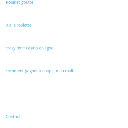
Robinet goutte
0 a la roulette
crazy time casino en ligne
comment gagner à coup sur au multi
Informations
Contact