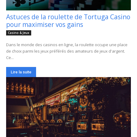
Astuces de la roulette de Tortuga Casino
pour maximiser vos gains
Casino & Jeux
Dans le monde des casinos en ligne, la roulette occupe une place
de choix parmi les jeux préférés des amateurs de jeux d'argent.
Ce...
Lire la suite