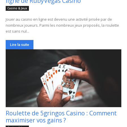
ligne de RubyVegas Casino
Casino & Jeux
Jouer au casino en ligne est devenu une activité prisée par de
nombreux joueurs. Parmi les nombreux jeux proposés, la roulette
est sans nul...
Lire la suite
Roulette de 5gringos Casino : Comment
maximiser vos gains ?