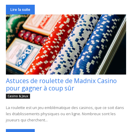
Lire la suite
Astuces de roulette de Madnix Casino
pour gagner à coup sûr
Casino & Jeux
La roulette est un jeu emblématique des casinos, que ce soit dans
les établissements physiques ou en ligne. Nombreux sont les
joueurs qui cherchent...