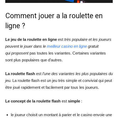
Comment jouer a la roulette en
ligne ?
Le jeu de la roulette en ligne
est
très populaire et les joueurs
peuvent le jouer dans le
meilleur casino en ligne
gratuit
qui
proposent
pas toutes les variantes. Certaines variantes
sont plus populaires que d’autres.
La roulette flash
est
l’une des variantes les plus populaires du
jeu.
La roulette flash est un jeu très simple et convivial qui peut
être joué rapidement et facilement par tous les joueurs.
Le concept de la roulette flash
est
simple
:
le joueur choisit un montant à parier et le casino envoie une