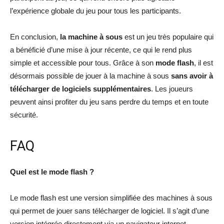
l’expérience globale du jeu pour tous les participants.
En conclusion,
la machine à sous
est un jeu très populaire qui
a bénéficié d’une mise à jour récente, ce qui le rend plus
simple et accessible pour tous. Grâce à son
mode flash
, il est
désormais possible de jouer à la machine à sous
sans avoir à
télécharger de logiciels supplémentaires
. Les joueurs
peuvent ainsi profiter du jeu sans perdre du temps et en toute
sécurité.
FAQ
Quel est le mode flash ?
Le mode flash est une version simplifiée des machines à sous
qui permet de jouer sans télécharger de logiciel. Il s’agit d’une
version intégrée directement via un navigateur internet.