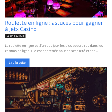
Roulette en ligne : astuces pour gagner
à Jetx Casino
Casino & Jeux
La roulette en ligne est l'un des jeux les plus populaires dans les
casinos en ligne. Elle est appréciée pour sa simplicité et son...
Lire la suite