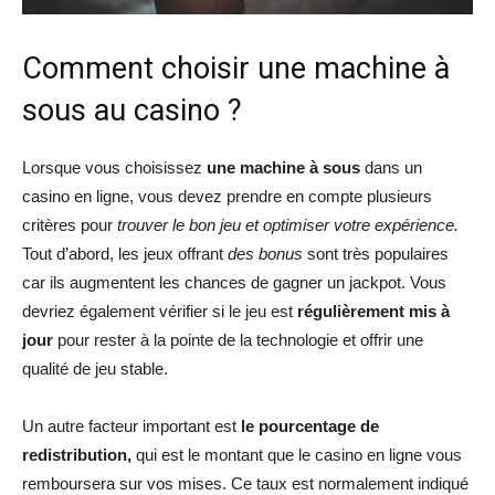
Comment choisir une machine à
sous au casino ?
Lorsque vous choisissez
une machine à sous
dans un
casino en ligne, vous devez prendre en compte plusieurs
critères pour
trouver le bon jeu et optimiser votre expérience.
Tout d’abord, les jeux offrant
des bonus
sont très populaires
car ils augmentent les chances de gagner un jackpot. Vous
devriez également vérifier si le jeu est
régulièrement mis à
jour
pour rester à la pointe de la technologie et offrir une
qualité de jeu stable.
Un autre facteur important est
le pourcentage de
redistribution,
qui est le montant que le casino en ligne vous
remboursera sur vos mises. Ce taux est normalement indiqué