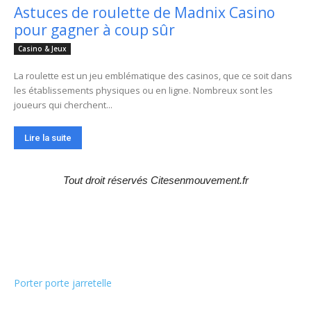
Astuces de roulette de Madnix Casino
pour gagner à coup sûr
Casino & Jeux
La roulette est un jeu emblématique des casinos, que ce soit dans
les établissements physiques ou en ligne. Nombreux sont les
joueurs qui cherchent...
Lire la suite
Tout droit réservés Citesenmouvement.fr
Choix de la rédaction
Porter porte jarretelle