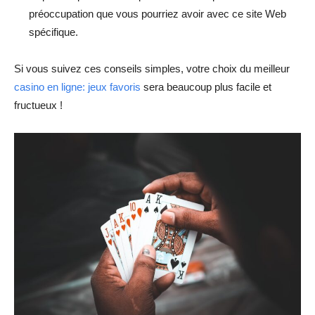
préoccupation que vous pourriez avoir avec ce site Web
spécifique.
Si vous suivez ces conseils simples, votre choix du meilleur
casino en ligne: jeux favoris
sera beaucoup plus facile et
fructueux !