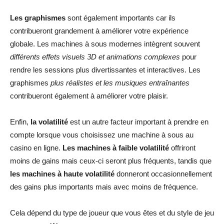
Les graphismes
sont également importants car ils
contribueront grandement à améliorer votre expérience
globale. Les machines à sous modernes intègrent souvent
différents effets visuels 3D et animations complexes
pour
rendre les sessions plus divertissantes et interactives. Les
graphismes
plus réalistes et les musiques entraînantes
contribueront également à améliorer votre plaisir.
Enfin,
la volatilité
est un autre facteur important à prendre en
compte lorsque vous choisissez une machine à sous au
casino en ligne.
Les machines à faible volatilité
offriront
moins de gains mais ceux-ci seront plus fréquents, tandis que
les machines à haute volatilité
donneront occasionnellement
des gains plus importants mais avec moins de fréquence.
Cela dépend du type de joueur que vous êtes et du style de jeu