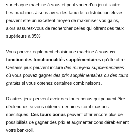
sur chaque machine à sous et peut varier d’un jeu à l’autre.
Les machines à sous avec des taux de redistribution élevés
peuvent être un excellent moyen de maximiser vos gains,
alors assurez-vous de rechercher celles qui offrent des taux
supérieurs à 95%.
Vous pouvez également choisir une machine à sous
en
fonction des fonctionnalités supplémentaires
qu’elle offre.
Certains jeux peuvent inclure
des mini-jeux supplémentaires
où vous pouvez gagner
des prix supplémentaires ou des tours
gratuits
si vous obtenez certaines combinaisons.
D’autres jeux peuvent avoir des tours bonus qui peuvent être
déclenchés si vous obtenez certaines combinaisons
spécifiques.
Ces tours bonus
peuvent offrir encore plus de
possibilités de gagner des prix et augmenter considérablement
votre bankroll.