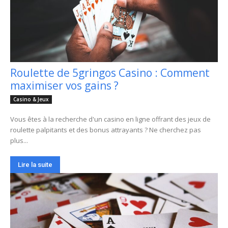
Roulette de 5gringos Casino : Comment
maximiser vos gains ?
Casino & Jeux
Vous êtes à la recherche d'un casino en ligne offrant des jeux de
roulette palpitants et des bonus attrayants ? Ne cherchez pas
plus...
Lire la suite