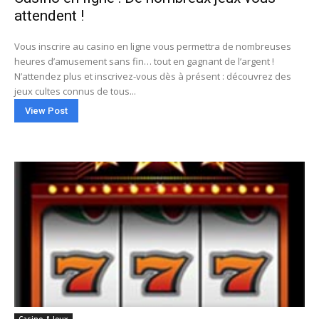
attendent !
Vous inscrire au casino en ligne vous permettra de nombreuses
heures d’amusement sans fin… tout en gagnant de l’argent !
N’attendez plus et inscrivez-vous dès à présent : découvrez des
jeux cultes connus de tous...
View Post