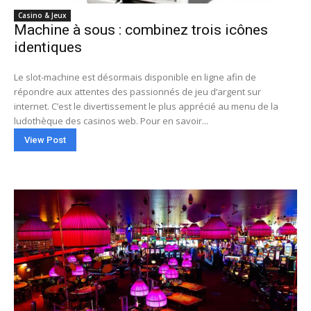
Casino & Jeux
Machine à sous : combinez trois icônes
identiques
Le slot-machine est désormais disponible en ligne afin de
répondre aux attentes des passionnés de jeu d’argent sur
internet. C’est le divertissement le plus apprécié au menu de la
ludothèque des casinos web. Pour en savoir...
View Post