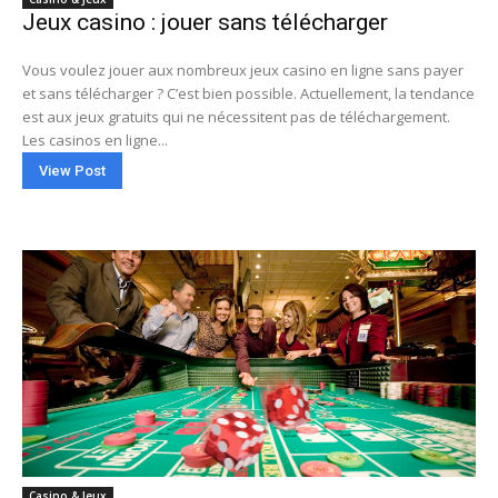
Jeux casino : jouer sans télécharger
Vous voulez jouer aux nombreux jeux casino en ligne sans payer
et sans télécharger ? C’est bien possible. Actuellement, la tendance
est aux jeux gratuits qui ne nécessitent pas de téléchargement.
Les casinos en ligne...
View Post
Casino & Jeux