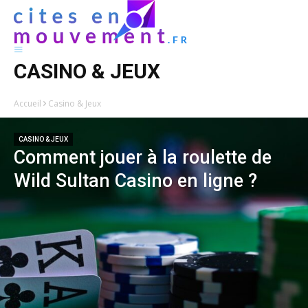
CASINO & JEUX
Accueil
Casino & Jeux
CASINO & JEUX
Comment jouer à la roulette de
Wild Sultan Casino en ligne ?