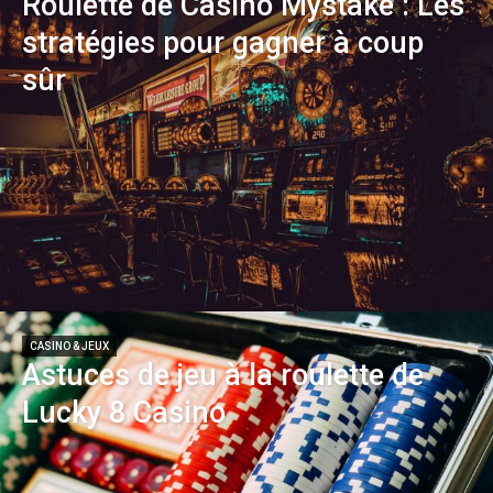
Roulette de Casino Mystake : Les
stratégies pour gagner à coup
sûr
CASINO & JEUX
Astuces de jeu à la roulette de
Lucky 8 Casino