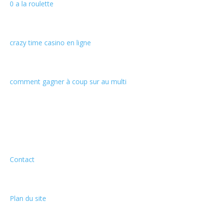
0 a la roulette
crazy time casino en ligne
comment gagner à coup sur au multi
Informations
Contact
Plan du site