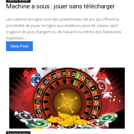
Casino & Jeux
Machine a sous : jouer sans télécharger
Les casinos en ligne sont des plateformes de jeu qui offrent la
possibilité de jouer en ligne aux meilleurs jeux de casino, qu’il
s’agisse de jeux d’argent ou de hasard ou même des fameuses
machines...
View Post
Casino & Jeux