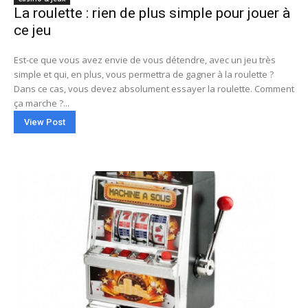
La roulette : rien de plus simple pour jouer à
ce jeu
Est-ce que vous avez envie de vous détendre, avec un jeu très
simple et qui, en plus, vous permettra de gagner à la roulette ?
Dans ce cas, vous devez absolument essayer la roulette. Comment
ça marche ?...
View Post