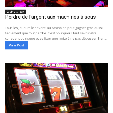
Casino & Jeux
Perdre de l’argent aux machines à sous
Tous les joueurs le savent: au casino on peut gagner gros aussi
facilement que tout perdre. C’est pourquoi il faut savoir être
conscient du risque et se fixer une limite à ne pas dépasser. Il en...
View Post