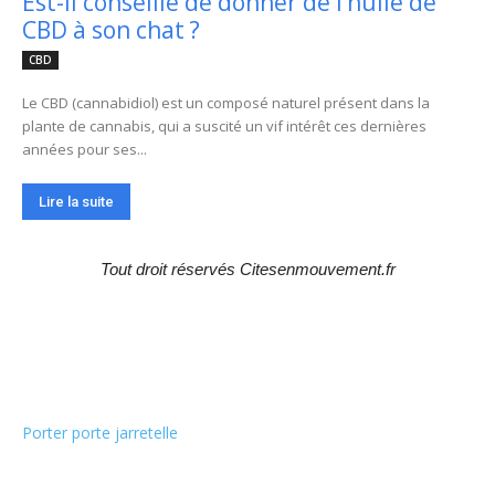
Est-il conseillé de donner de l’huile de
CBD à son chat ?
CBD
Le CBD (cannabidiol) est un composé naturel présent dans la
plante de cannabis, qui a suscité un vif intérêt ces dernières
années pour ses...
Lire la suite
Tout droit réservés Citesenmouvement.fr
Choix de la rédaction
Porter porte jarretelle