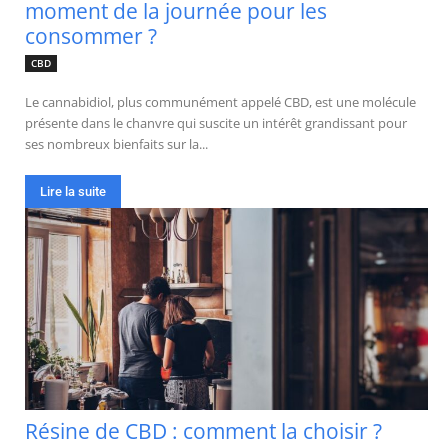
moment de la journée pour les
consommer ?
CBD
Le cannabidiol, plus communément appelé CBD, est une molécule
présente dans le chanvre qui suscite un intérêt grandissant pour
ses nombreux bienfaits sur la...
Lire la suite
Résine de CBD : comment la choisir ?