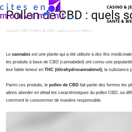
CASINO & J
Pollen de CBD : quels s
SANTÉ & BI
Accueil
CBD
Pollen de CBD : quels sont ces effets ?
Le
cannabis
est une plante qui a été utilisée à
des fins médicinale
les produits à base de CBD (cannabidiol) ont connu une popularité
leur faible teneur en
THC (tétrahydrocannabinol),
la substance p
Parmi ces produits, le
pollen de CBD
fait partie des formes les 
allons aborder en détail les caractéristiques du pollen CBD, sa dif
comment le consommer de manière responsable.