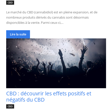
CBD
Le marché du CBD (cannabidiol) est en pleine expansion, et de
nombreux produits dérivés du cannabis sont désormais
disponcibles à la vente. Parmi ceux-ci,...
Lire la suite
CBD : découvrir les effets positifs et
négatifs du CBD
CBD