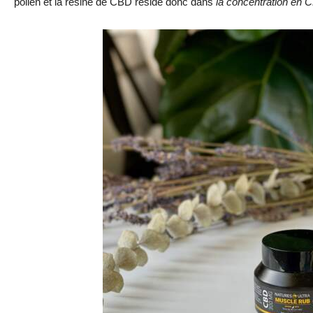
pollen et la résine de CBD réside donc dans
la concentration en C