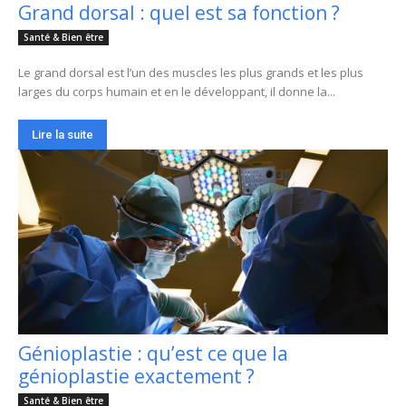
Grand dorsal : quel est sa fonction ?
Santé & Bien être
Le grand dorsal est l’un des muscles les plus grands et les plus
larges du corps humain et en le développant, il donne la...
Lire la suite
Génioplastie : qu’est ce que la
génioplastie exactement ?
Santé & Bien être