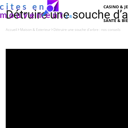
CASINO & J
Détruire une souche d’a
SANTÉ & BI
Accueil
Maison & Exterieur
Détruire une souche d'arbre : nos conseils