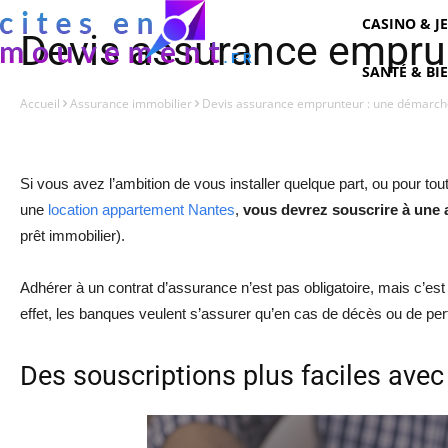
CASINO & J
Devis assurance empru
SANTÉ & BI
Accueil
Assurance immobilier
Devis assurance emprunteur : une démarch
Si vous avez l’ambition de vous installer quelque part, ou pour 
une
location appartement Nantes
,
vous devrez souscrire à une
prêt immobilier).
Adhérer à un contrat d’assurance n’est pas obligatoire, mais c’est
effet, les banques veulent s’assurer qu’en cas de décès ou de per
Des souscriptions plus faciles avec