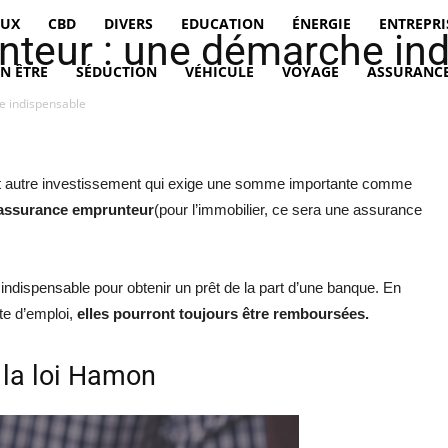
EUX
CBD
DIVERS
EDUCATION
ÉNERGIE
ENTREPRI
nteur : une démarche in
EN ÊTRE
SÉDUCTION
VÉHICULE
VOYAGE
ASSURANCE
e indispensable
tout autre investissement qui exige une somme importante comme
 assurance emprunteur
(pour l’immobilier, ce sera une assurance
 indispensable pour obtenir un prêt de la part d’une banque. En
te d’emploi,
elles pourront toujours être remboursées.
 la loi Hamon