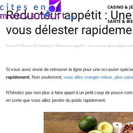
CASINO & J
Réducteur appétit : Une
SANTÉ & BI
vous délester rapidemen
Accueil
Maison & Exterieur
Réducteur appétit : Une bonne idée indispensab
Si vous avez envie de
retrouver la ligne pour une occasion spécia
rapidement
. Non seulement,
vous allez manger mieux, plus sai
N’hésitez pas non plus à faire appel à un petit coup de pouce comm
en sorte que vous allez perdre du poids rapidement.