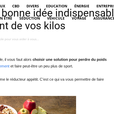
EUX
CBD
DIVERS
EDUCATION
ÉNERGIE
ENTREPRI
 bonne idée indispensabl
EN ÊTRE
SÉDUCTION
VÉHICULE
VOYAGE
ASSURANCE
t de vos kilos
le pour vous aider à vous...
le
, il vous faut alors
choisir une solution pour perdre du poids
nement
et faire peut-être un peu plus de sport.
e le réducteur appétit. C’est ce qui va vous permettre de faire