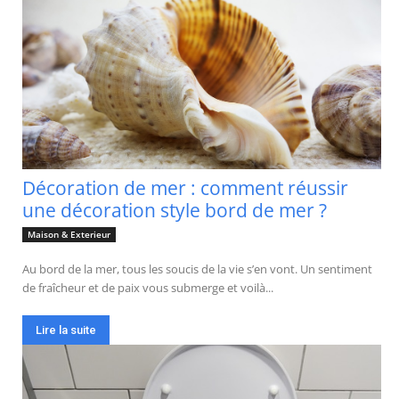
Décoration de mer : comment réussir
une décoration style bord de mer ?
Maison & Exterieur
Au bord de la mer, tous les soucis de la vie s’en vont. Un sentiment
de fraîcheur et de paix vous submerge et voilà...
Lire la suite