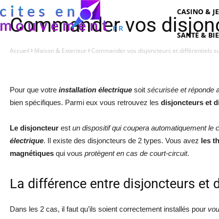
CASINO & J
Commander vos disjoncte
SANTÉ & BI
Accueil
Maison & Exterieur
Commander vos disjoncteurs et différentiels su
Pour que votre
installation électrique
soit
sécurisée et réponde 
bien spécifiques. Parmi eux vous retrouvez les
disjoncteurs et di
Le disjoncteur
est
un dispositif qui coupera automatiquement le c
électrique
. Il existe des disjoncteurs de 2 types. Vous avez
les t
magnétiques
qui vous
protègent en cas de court-circuit
.
La différence entre disjoncteurs et d
Dans les 2 cas, il faut qu’ils soient correctement installés pour
vou