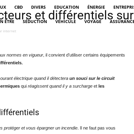
EUX
CBD
DIVERS
EDUCATION
ÉNERGIE
ENTREPRI
urs et différentiels sur
EN ÊTRE
SÉDUCTION
VÉHICULE
VOYAGE
ASSURANCE
r internet
aux normes en vigueur
, il convient d’utiliser certains équipements
fférentiels.
ourant électrique quand il détectera
un souci sur le circuit
hermiques
qui
réagissent quand il y a surcharge
et
les
ifférentiels
s protéger et vous épargner un incendie
. Il ne faut pas vous