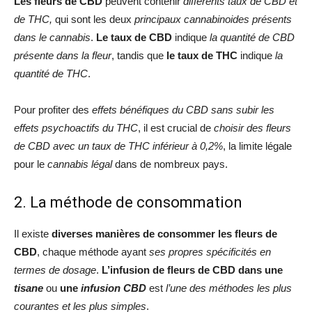
Les fleurs de CBD
peuvent contenir
différents taux de CBD et
de THC,
qui sont les deux
principaux cannabinoides présents
dans le cannabis
.
Le taux de CBD
indique
la quantité de CBD
présente dans la fleur
, tandis que
le taux de THC
indique
la
quantité de THC
.
Pour profiter des
effets bénéfiques du CBD sans subir les
effets psychoactifs du THC
, il est crucial de
choisir des fleurs
de CBD avec un taux de THC inférieur à 0,2%
, la limite légale
pour le
cannabis légal
dans de nombreux pays.
2. La méthode de consommation
Il existe
diverses manières de consommer les fleurs de
CBD
, chaque méthode ayant
ses propres spécificités en
termes de dosage
.
L’infusion de fleurs de CBD
dans une
tisane
ou
une
infusion CBD
est
l’une des méthodes les plus
courantes et les plus simples
.