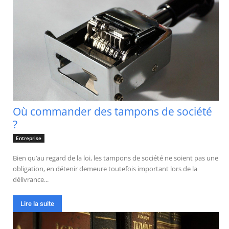
Où commander des tampons de société
?
Entreprise
Bien qu’au regard de la loi, les tampons de société ne soient pas une
obligation, en détenir demeure toutefois important lors de la
délivrance...
Lire la suite